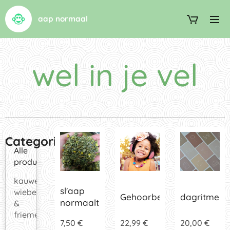
aap normaal
wel in je vel
Categorieën
Alle
producten
kauwen,
sl'aap
wiebelen
Gehoorbeschermer
dagritmeka
normaalthee
&
friemelen
7,50
€
22,99
€
20,00
€