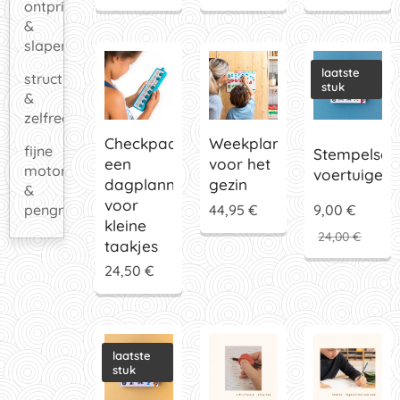
ontprikkelen
&
slapen
laatste
structuur
stuk
&
zelfredzaamheid
Checkpad:
Weekplanner
fijne
Stempelset:
een
voor het
motoriek
voertuigen
dagplanner
gezin
&
voor
44,95
€
9,00
€
pengreep
kleine
24,00
€
taakjes
24,50
€
laatste
stuk