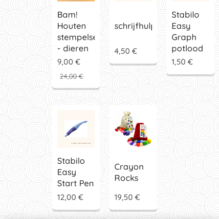
Bam!
Stabilo
Houten
Easy
schrijfhulpje
stempelset
Graph
- dieren
potlood
4,50
€
9,00
€
1,50
€
24,00
€
Stabilo
Crayon
Easy
Rocks
Start Pen
12,00
€
19,50
€