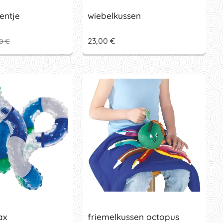
entje
wiebelkussen
23,00
€
0
€
ax
friemelkussen octopus