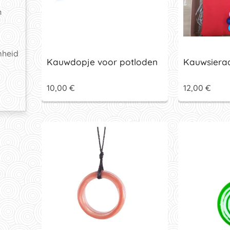
n
mheid
Kauwdopje voor potloden
Kauwsiera
10,00
€
12,00
€