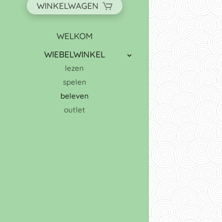
WINKELWAGEN
WELKOM
WIEBELWINKEL
lezen
spelen
beleven
outlet