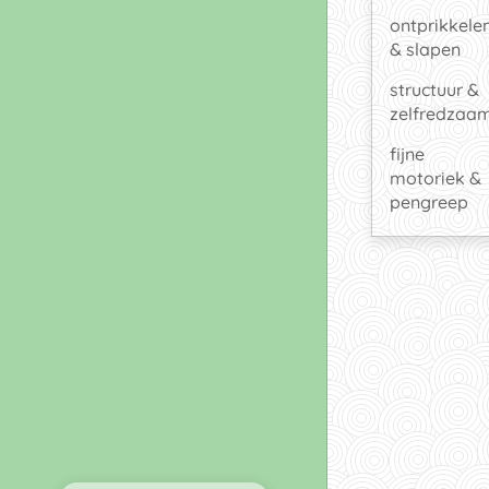
ontprikkele
& slapen
structuur &
zelfredzaa
fijne
motoriek &
pengreep