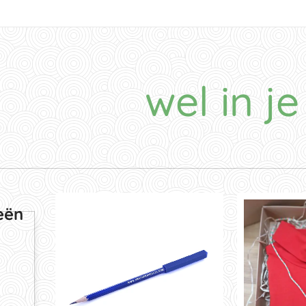
wel in je
eën