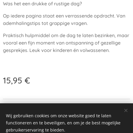
Was het een drukke of rustige dag?
Op iedere pagina staat een verrassende opdracht. Van
ademhalingstips tot grappige vragen.
Praktisch hulpmiddel om de dag te laten bezinken, maar
vooral een fijn moment van ontspanning of gezellige
gesprekjes. Leuk voor kinderen én volwassenen.
15,95
€
© 2026 Alle rechten voorbehouden
Wij gebruiken cookies om onze website goed te laten
aap normaal
Cookies
functioneren en te beveiligen, en om je de best mogelijke
gebruikerservaring te bieden.