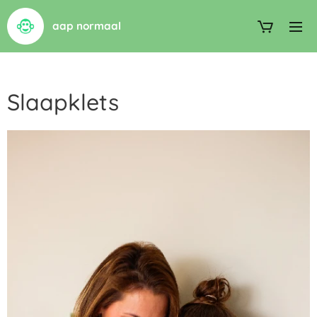
aap normaal
Slaapklets