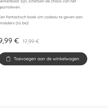
herkenbaar zijn, schetsen de chaos van het
gezinsleven.
Een fantastisch boek om cadeau te geven aan
moeders (to be)!
9,99
€
17,99
€
Toevoegen aan de winkelwagen