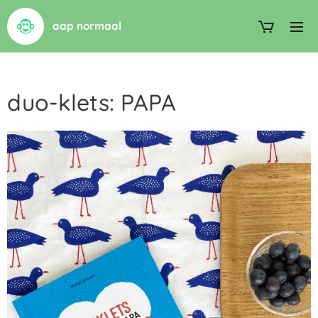
aap normaal
duo-klets: PAPA