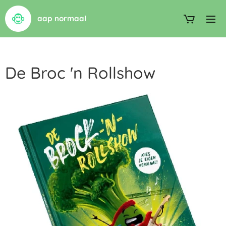
aap normaal
De Broc 'n Rollshow