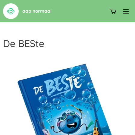
aap normaal
De BESte